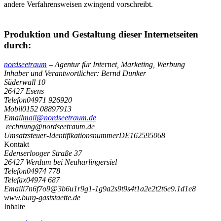
andere Verfahrensweisen zwingend vorschreibt.
Produktion und Gestaltung dieser Internetseiten
durch:
nordseetraum
– Agentur für Internet, Marketing, Werbung
Inhaber und Verantwortlicher: Bernd Dunker
Süderwall 10
26427 Esens
Telefon
04971 926920
Mobil
0152 08897913
Email
mail@nordseetraum.de
rechnung@nordseetraum.de
Umsatzsteuer-Identifikationsnummer
DE162595068
Kontakt
Edenserlooger Straße 37
26427 Werdum bei Neuharlingersiel
Telefon
04974 778
Telefax
04974 687
Email
i
7
n
6
f
7
o
9
@
3
b
6
u
1
r
9
g
1
-
1
g
9
a
2
s
9
t
9
s
4
t
1
a
2
e
2
t
2
t
6
e
9
.
1
d
1
e
8
www.burg-gaststaette.de
Inhalte