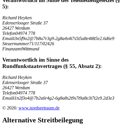
Verantwortlich im Sinne des Telemediengesetzes (§
5):
Richard Heyken
Edenserlooger Straße 37
26427 Werdum
Telefon
04974 778
Email
i
3
n
5
f
9
o
2
@
7
b
8
u
7
r
3
g
9
-
2
g
8
a
4
s
4
t
7
s
5
t
5
a
8
e
4
t
8
t
5
e
2
.
6
d
6
e
9
Steuernummer
71/117/02426
Finanzamt
Wittmund
Verantwortlich im Sinne des
Rundfunkstaatsvertrages (§ 55, Absatz 2):
Richard Heyken
Edenserlooger Straße 37
26427 Werdum
Telefon
04974 778
Email
i
1
n
2
f
3
o
4
@
7
b
2
u
6
r
4
g
2
-
6
g
8
a
8
s
2
t
9
s
7
t
9
a
8
e
3
t
7
t
2
e
9
.
2
d
3
e
3
© 2026:
www.nordseetraum.de
Alternative Streitbeilegung