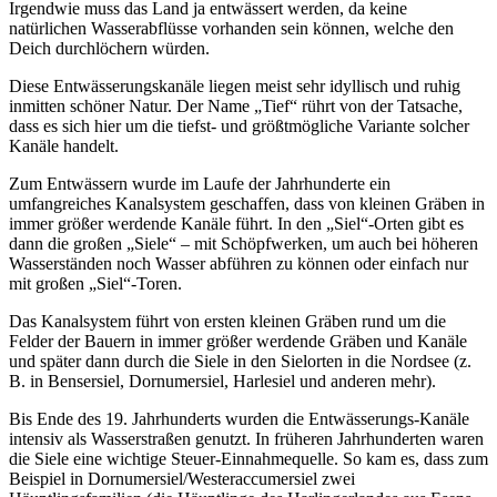
Irgendwie muss das Land ja entwässert werden, da keine
natürlichen Wasserabflüsse vorhanden sein können, welche den
Deich durchlöchern würden.
Diese Entwässerungskanäle liegen meist sehr idyllisch und ruhig
inmitten schöner Natur. Der Name „Tief“ rührt von der Tatsache,
dass es sich hier um die tiefst- und größtmögliche Variante solcher
Kanäle handelt.
Zum Entwässern wurde im Laufe der Jahrhunderte ein
umfangreiches Kanalsystem geschaffen, dass von kleinen Gräben in
immer größer werdende Kanäle führt. In den „Siel“-Orten gibt es
dann die großen „Siele“ – mit Schöpfwerken, um auch bei höheren
Wasserständen noch Wasser abführen zu können oder einfach nur
mit großen „Siel“-Toren.
Das Kanalsystem führt von ersten kleinen Gräben rund um die
Felder der Bauern in immer größer werdende Gräben und Kanäle
und später dann durch die Siele in den Sielorten in die Nordsee (z.
B. in Bensersiel, Dornumersiel, Harlesiel und anderen mehr).
Bis Ende des 19. Jahrhunderts wurden die Entwässerungs-Kanäle
intensiv als Wasserstraßen genutzt. In früheren Jahrhunderten waren
die Siele eine wichtige Steuer-Einnahmequelle. So kam es, dass zum
Beispiel in Dornumersiel/Westeraccumersiel zwei