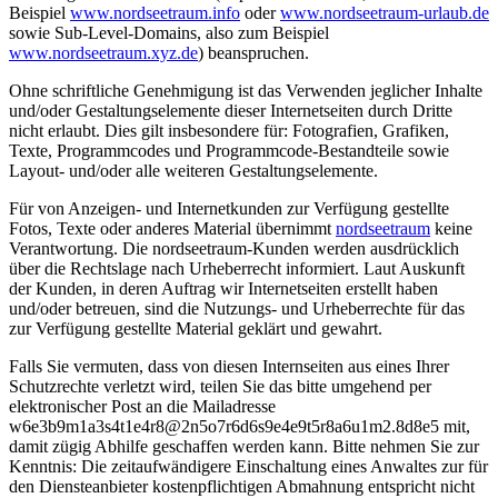
Beispiel
www.nordseetraum.info
oder
www.nordseetraum-urlaub.de
sowie Sub-Level-Domains, also zum Beispiel
www.nordseetraum.xyz.de
) beanspruchen.
Ohne schriftliche Genehmigung ist das Verwenden jeglicher Inhalte
und/oder Gestaltungselemente dieser Internetseiten durch Dritte
nicht erlaubt. Dies gilt insbesondere für: Fotografien, Grafiken,
Texte, Programmcodes und Programmcode-Bestandteile sowie
Layout- und/oder alle weiteren Gestaltungselemente.
Für von Anzeigen- und Internetkunden zur Verfügung gestellte
Fotos, Texte oder anderes Material übernimmt
nordseetraum
keine
Verantwortung. Die nordseetraum-Kunden werden ausdrücklich
über die Rechtslage nach Urheberrecht informiert. Laut Auskunft
der Kunden, in deren Auftrag wir Internetseiten erstellt haben
und/oder betreuen, sind die Nutzungs- und Urheberrechte für das
zur Verfügung gestellte Material geklärt und gewahrt.
Falls Sie vermuten, dass von diesen Internseiten aus eines Ihrer
Schutzrechte verletzt wird, teilen Sie das bitte umgehend per
elektronischer Post an die Mailadresse
w
6
e
3
b
9
m
1
a
3
s
4
t
1
e
4
r
8
@
2
n
5
o
7
r
6
d
6
s
9
e
4
e
9
t
5
r
8
a
6
u
1
m
2
.
8
d
8
e
5
mit,
damit zügig Abhilfe geschaffen werden kann. Bitte nehmen Sie zur
Kenntnis: Die zeitaufwändigere Einschaltung eines Anwaltes zur für
den Diensteanbieter kostenpflichtigen Abmahnung entspricht nicht